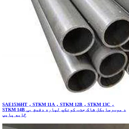
SAE1536HT ، STKM 11A ، STKM 12B ، STKM 13C ،
STKM 14B د موټرسایکل شاک جذب کونکي لپاره دقیق بې
ځایه پایپ