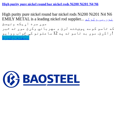
High purity pure nickel round bar nickel rods Ni200 Ni201 N4 N6
High purity pure nickel round bar nickel rods Ni200 Ni201 N4 N6
نور یی ولوله
EMILY METAL is a leading nickel rod supplier...
موږ سره اړیکه ونیسئ
که تاسو کومه پوښتنه لرئ ، مهرباني وکړئ موږ ته خبر
راکړئ. موږ به تاسو ته په 12 ساعتونو کې ځواب ووایو!
پیغام ولیږئ