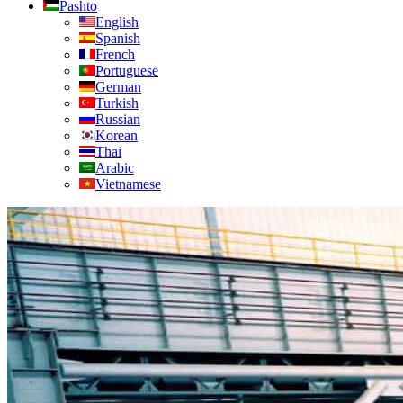
Pashto
English
Spanish
French
Portuguese
German
Turkish
Russian
Korean
Thai
Arabic
Vietnamese