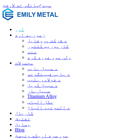
مینځپانګې ته لاړشئ
کور
زموږ په اړه
د شرکت پروفایل
کارپوریټ کلتور
سند
ولې موږ غوره کړه
محصولات
د سټیل پایپ
د پایپ فټینګونه
د فولادو پلیټ
د سټیل کویل
سټیل بار
Titanium Alloy
نکل الیاس
د المونیم الیاژ
کاریال
تفتیش
وسايل
Blog
موږ سره اړیکه ونیسئ