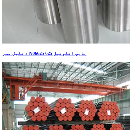
د نکیل مصر N06625 پایپ انکونیل 625