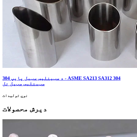
304 د سټینلیس سټیل پایپ - ASME SA213 SA312 304
سټینلیس سټیل نل
نوي تولیدات
دیرش محصولات