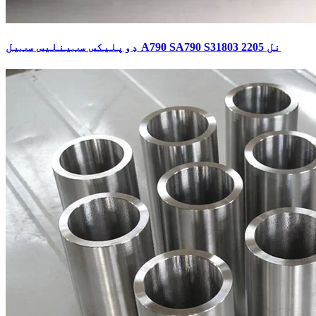
ډوپلیکس سټینلیس سټیل A790 SA790 S31803 2205 نل