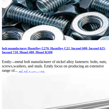
bolt manufacturer Hastelloy C276, Hastelloy C22, Inconel 600, Inconel 625,
Inconel 718, Monel 400, Monel K500
Emily---metal bolt manufacturer of nickel alloy fasteners: bolts, nuts,
screws,washers, and studs. Emily focus on producing an extensive
نور یی ولوله
range of...