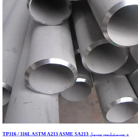
TP316 / 316L ASTM A213 ASME SA213 د سټینلیس سټیل