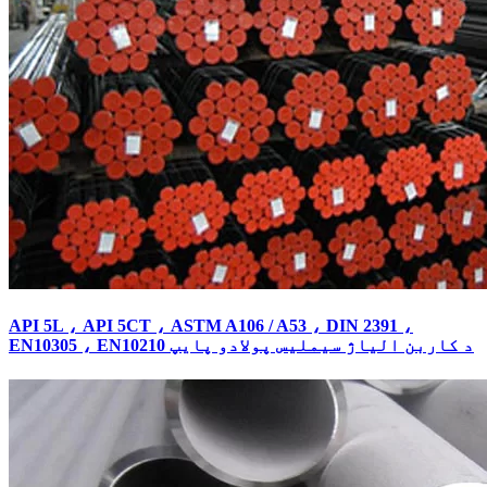
API 5L ، API 5CT ، ASTM A106 / A53 ، DIN 2391 ،
EN10305 ، EN10210 د کاربن الیاژ سیملیس پولادو پایپ