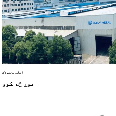
اصلي محصولات
موږ څه کوو