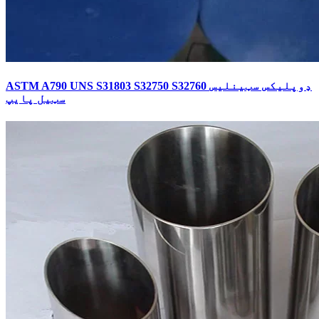
ASTM A790 UNS S31803 S32750 S32760 ډوپلیکس سټینلیس
سټیل پایپ