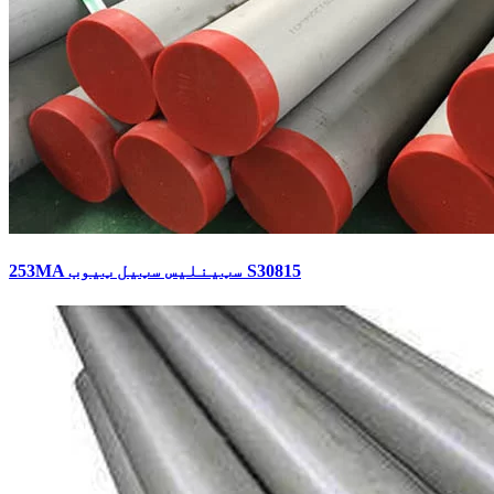
253MA سټینلیس سټیل ټیوب S30815