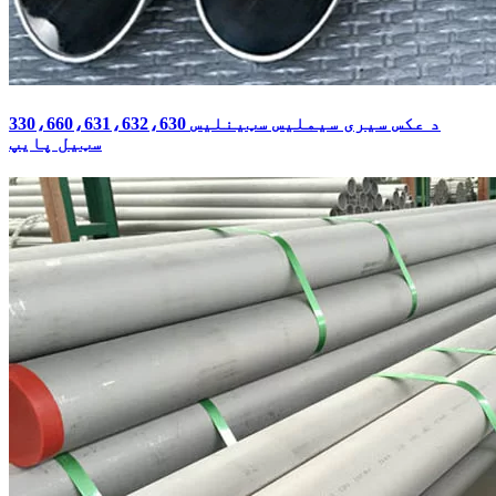
330،660،631،632،630 د عکس سیری سیملیس سټینلیس
سټیل پایپ