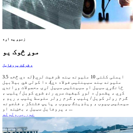
زموږ په اړه
موږ څوک یو
د شرکت پروفایل
ایملی کلنی 10 ملیونه ټنه ظرفیت لري (له دې څخه 3.5
ملیونه ټنه سټینلیس فولاد دي). دا کولی شي بیلابیل
ځانګړي سټیل او سټینلیس سټیل لړۍ محصولات وړاندې
کړي ، پشمول د لوړ کیفیت سرې رنډ شوي کویل / پلیټ ،
ګرم رولر کویل / پلیټ ، ګرم رولر متوسط پلیټ ، ریډ ،
سیملیس ټیوب ، ویلډینګ ټیوب ، پایپ فٹنگز ، فلجونه
، پروفایل سټیل ، بخښنه او ...
نور یی ولوله