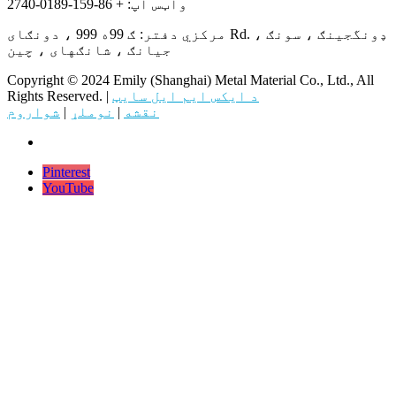
واټس اپ: + 86-159-0189-2740
مرکزي دفتر: ګ 99ه 999 ، دونګای Rd. ، ډونگجینګ ، سونګ
جیانګ ، شانګهای ، چین
Copyright © 2024 Emily (Shanghai) Metal Material Co., Ltd., All
د ایکس ایم ایل سایټ
Rights Reserved. |
نقشه
|
نوملړ
|
شواروم
Pinterest
YouTube