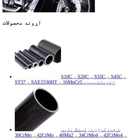
اړوند محصولات
S10C ، S20C ، S35C ، S45C ،
ST37 ، SAE1536HT ، 16MnCr5 اتومات ټیوب
د جیولوژی ډرلینګ پایپ
30CrMo ، 42CrMo ، 40Mn2 ، 34CrMo4 ، 42CrMo4 ،