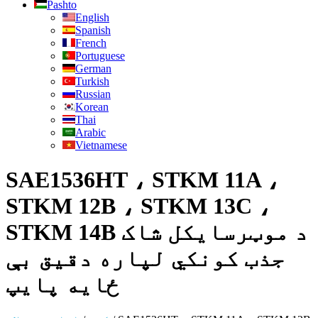
Pashto
English
Spanish
French
Portuguese
German
Turkish
Russian
Korean
Thai
Arabic
Vietnamese
SAE1536HT ، STKM 11A ،
STKM 12B ، STKM 13C ،
STKM 14B د موټرسایکل شاک
جذب کونکي لپاره دقیق بې
ځایه پایپ