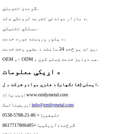
ګړندی تحویلي.
د بازار موندنې تجربه لرونکې ډله.
مسلکي تخنیکي.
د پلور وروسته غوره خدمت.
یو له یو څخه 24 ساعته د بشپړ وخت خدمت.
OEM او ODM ، هم دودیز خدمت چمتو کوي.
د اړیکې معلومات
ایملی (شانګهای) د فلزي موادو شرکت ، ل.
ویب پا :ه: www.emilymetal.com
info@emilymetal.com
بریښنالیک:
تلیفون: + 86-21-5788-0538
ګرځنده / ویکیټ: +8617717806485