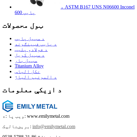
د ASTM B167 UNS N06600 Inconel
600 پایپ
ټول محصولات
د سټیل پایپ
د پایپ فټینګونه
د فولادو پلیټ
د سټیل کویل
سټیل بار
Titanium Alloy
نکل الیاس
د المونیم الیاژ
د اړیکې معلومات
ویب پا :ه: www.emilymetal.com
info@emilymetal.com
بریښنالیک:
تلیفون: + 86-21-5788-0538