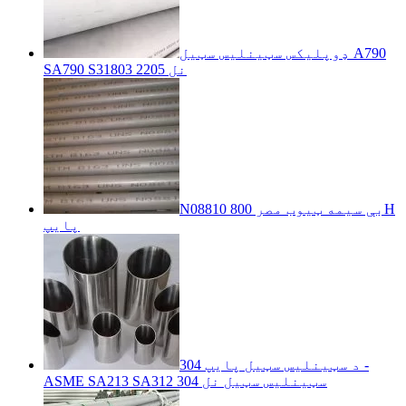
ډوپلیکس سټینلیس سټیل A790
SA790 S31803 2205 نل
N08810 بې سیمه ټیوب مصر 800H
پایپ
304 د سټینلیس سټیل پایپ -
ASME SA213 SA312 304 سټینلیس سټیل نل