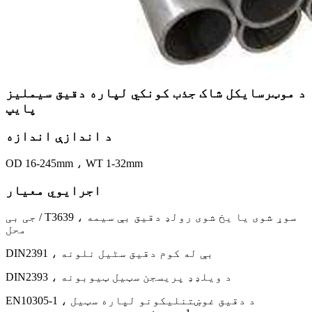
د موټرسایکل شاک جذب کونکي لپاره دقیق سیملیز
پایپ
د اندازې اندازه
OD 16-245mm ، WT 1-32mm
اجرایوي معیار
جی بی / T3639 ، سوړ شوی یا یخ شوی رولډ دقیق بې سیمه
محل
DIN2391 ، بې له کوم دقیق سٹیل نلونه
DIN2393 ، د ویلډډ پریسجن سټیل ټیوبونه
EN10305-1 ، د دقیق غوښتنلیکونو لپاره سټیل