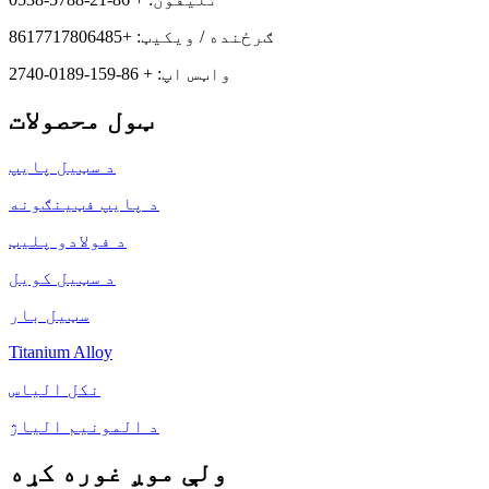
ګرځنده / ویکیټ: +8617717806485
واټس اپ: + 86-159-0189-2740
ټول محصولات
د سټیل پایپ
د پایپ فټینګونه
د فولادو پلیټ
د سټیل کویل
سټیل بار
Titanium Alloy
نکل الیاس
د المونیم الیاژ
ولې موږ غوره کړه