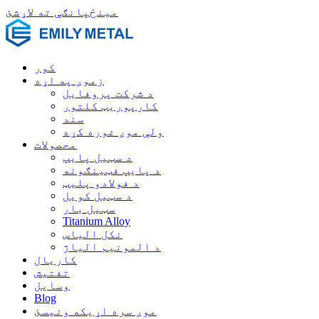
مینځپانګې ته لاړشئ
کور
زموږ په اړه
د شرکت پروفایل
کارپوریټ کلتور
سند
ولې موږ غوره کړه
محصولات
د سټیل پایپ
د پایپ فټینګونه
د فولادو پلیټ
د سټیل کویل
سټیل بار
Titanium Alloy
نکل الیاس
د المونیم الیاژ
کاریال
تفتیش
وسايل
Blog
موږ سره اړیکه ونیسئ