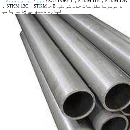
SAE1536HT ، STKM 11A ، STKM 12B
/
کور
/
اصلي محصولات
، STKM 13C ، STKM 14B د موټرسایکل شاک جذب کونکي
لپاره دقیق بې ځایه پایپ