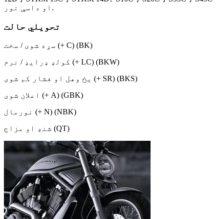
او داسې نور.
تحویلي حالت
سړه شوی / سخت (+ C) (BK)
کولډ ډرایډ / نرم (+ LC) (BKW)
يخ وهل او فشار کم شوی (+ SR) (BKS)
اعلان شوی (+ A) (GBK)
نورمال (+ N) (NBK)
شنډ او مزاج (QT)