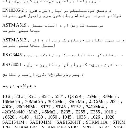
ټیوبونه 1 برخه: بې سیمه سوړ شوي ټیوبونه
EN10305-2 ، د دقیق غوښتنلیکونو لپاره سړه شوي
فولادو نلونه برخه 2: ویلډ شوي سرې راټول شوي نلونه
ASTM A519 ، بې سیمه کاربن او د الیاس سټیل
میخانیکي نلونه
ASTM A513 ، د بریښنا مقاومت - ویلډډ کاربن او د الی
اسټیل میخانیکي نلونه
JIS G3445 ، د میخانیکي هدف لپاره د کاربن فولاد پایپ
JIS G4051 ، د ماشین جوړښت کارولو لپاره کاربن سټیل
د پیرودونکي ځانګړي اړتیاو مطابق
د فولادو درجه
10 # ، 20 # ، 35 # ، 45 # ، 55 # ، Q355B ، 25Mn ، 37Mn5 ،
16MnCr5 ، 20MnCr5 ، 30CrMo ، 35CrMo ، 42CrMo ، 20Cr ،
40Cr ، 20CrNiMo؛ ST37 ، ST45 ، ST52 ، 34CrMo4 ،
42CrMo4؛ 40Mn2 ، 45Mn2 ، E235 ، E255 ، E355؛ 1010 ،
1020 ، 1026 ، 1035 ، 1045 ، 1050 ، 4130 ، 4140 ، 8620؛
SAE1541M ، SAE1041M ، SAE1536HT ، STKM 11A ، STKM
12B ، STKM 13C ، STKM 14B؛ S10C ، S20C ، S35C ، S45C