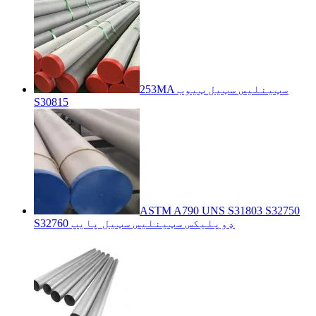
253MA سټینلیس سټیل ټیوب
S30815
ASTM A790 UNS S31803 S32750
S32760 ډوپلیکس سټینلیس سټیل پایپ