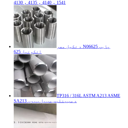
4130 ، 4135 ، 4140 ، 1541
د نکیل مصر N06625 پایپ
انکونیل 625
TP316 / 316L ASTM A213 ASME
SA213 د سټینلیس سټیل ټیوب